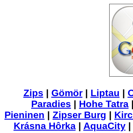
Zips
|
Gömör
|
Liptau
|
O
Paradies
|
Hohe Tatra
Pieninen
|
Zipser Burg
|
Kirc
Krásna Hôrka
|
AquaCity