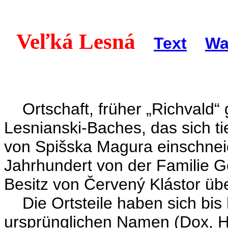
Veľká Lesná
Text
Wa
Ortschaft, früher „Richvald“ 
Lesnianski-Baches, das sich t
von Spišska Magura einschneid
Jahrhundert von der Familie G
Besitz von Červený Klástor ü
Die Ortsteile haben sich bis 
ursprünglichen Namen (Dox, 